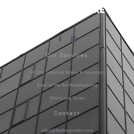
Our Services
On-Site Technical Advice & Inspection
State of the Art Manufacturing
Short Lead Times
Contact
sales@flashingcentre.com